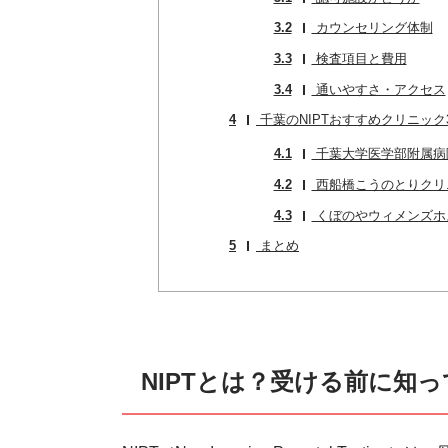
3.2
カウンセリング体制
3.3
検査項目と費用
3.4
通いやすさ・アクセス
4
千葉のNIPTおすすめクリニック
4.1
千葉大学医学部附属病
4.2
西船橋こうのとりクリ
4.3
くぼのやウィメンズホ
5
まとめ
NIPTとは？受ける前に知