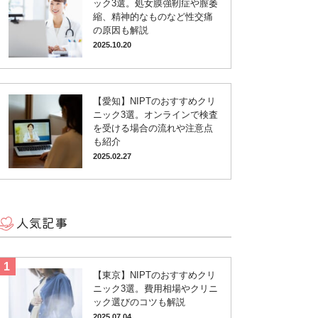
ック3選。処女膜強靭症や膣萎
縮、精神的なものなど性交痛
の原因も解説
2025.10.20
【愛知】NIPTのおすすめクリ
ニック3選。オンラインで検査
を受ける場合の流れや注意点
も紹介
2025.02.27
人気記事
【東京】NIPTのおすすめクリ
ニック3選。費用相場やクリニ
ック選びのコツも解説
2025.07.04