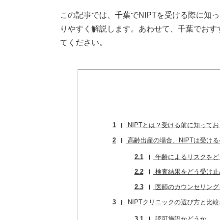
この記事では、千葉でNIPTを受ける際に知
りやすく解説します。あわせて、千葉でおす
てください。
1
NIPTとは？受ける前に知って
2
高齢出産の場合、NIPTは受け
2.1
年齢によるリスクをど
2.2
検査結果をどう受け止
2.3
医師のカウンセリング
3
NIPTクリニックの選び方と比
3.1
認可施設かどうか